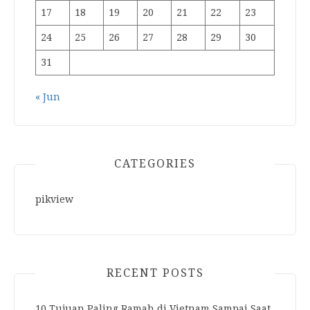
17
18
19
20
21
22
23
24
25
26
27
28
29
30
31
« Jun
CATEGORIES
pikview
RECENT POSTS
10 Tujuan Paling Ramah di Vietnam Sampai Saat