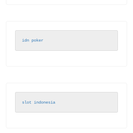
idn poker
slot indonesia